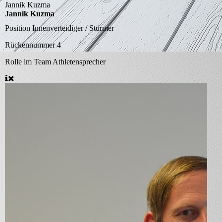
Jannik Kuzma
Jannik Kuzma
Position
Innenverteidiger / Stürmer
Rückennummer
4
Rolle im Team
Athletensprecher