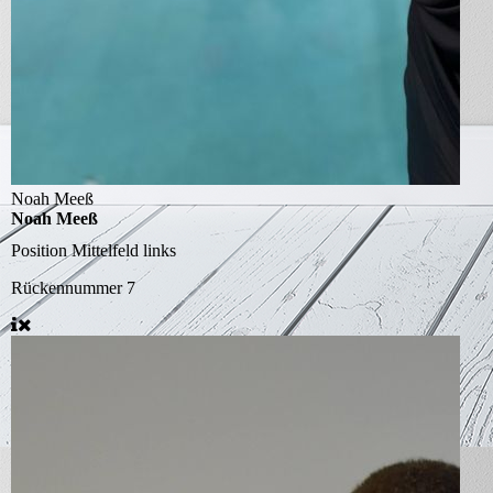
Noah Meeß
Noah Meeß
Position
Mittelfeld links
Rückennummer
7