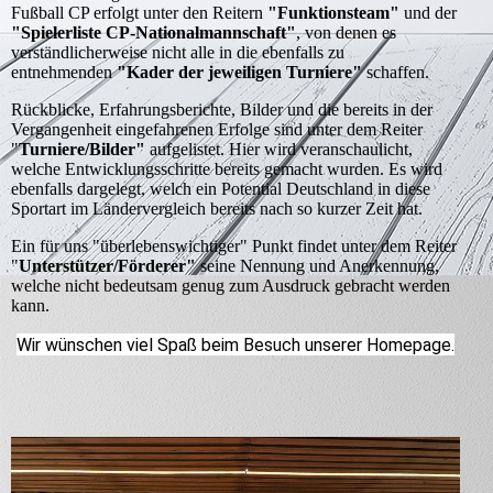
Fußball CP erfolgt unter den Reitern
"Funktionsteam"
und der
"Spielerliste CP-Nationalmannschaft"
, von denen es
verständlicherweise nicht alle in die ebenfalls zu
entnehmenden
"Kader der jeweiligen Turniere"
schaffen.
Rückblicke, Erfahrungsberichte, Bilder und die bereits in der
Vergangenheit eingefahrenen Erfolge sind unter dem Reiter
"
Turniere/Bilder"
aufgelistet. Hier wird veranschaulicht,
welche Entwicklungsschritte bereits gemacht wurden. Es wird
ebenfalls dargelegt, welch ein Potential Deutschland in diese
Sportart im Ländervergleich bereits nach so kurzer Zeit hat.
Ein für uns "überlebenswichtiger" Punkt findet unter dem Reiter
"
Unterstützer/Förderer"
seine Nennung und Anerkennung,
welche nicht bedeutsam genug zum Ausdruck gebracht werden
kann.
Wir wünschen viel Spaß beim Besuch unserer Homepage.